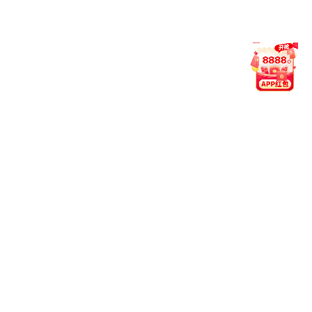
这种对团队无私奉献精神，使得其他队友倍感鼓舞。
尤其是在一些关键时刻，即使身处替补席上，他依然
会用自己的方式激励周围的人，让大家始终保持斗志
昂扬。这种气质使得他不仅仅是一名优秀运动员，更
是一位真正值得尊重的大师级人物。
4、作为榜样对后辈球员影响
随着年龄增长，米尔纳逐渐转型为一个领导者角色，
这让他在年轻一代球员心目中的形象愈发鲜明。他通
过自身不断努力与严谨训练，以身作则地引领着队友
们树立正确态度。同时，他也乐意分享经验，以鼓励
年轻人追求梦想，从而培养起一种积极向上的氛围。
例如，在每次训练结束后，米尔纳都会主动留下一段
时间，与年轻队友交流技战术问题。这不仅提升了他