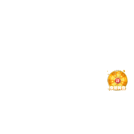
现了其对比赛的热爱与执着。这样的成就让许多年轻
球员都感到敬佩。
在整个职业生涯中，米尔纳一直保持着极为稳定的数
据，无论是在进攻端还是防守端都能有所贡献。他不
仅具备优秀的传球能力，还拥有良好的视野和判断
力，让他能在关键时刻做出最佳选择。此外，他还能
胜任多个位置，从边翼卫到中场，再到前锋，都能游
刃有余地完成任务，为教练提供更多战术灵活性。
此外，米尔纳还因其丰富的比赛经验，对年轻球员产
生积极影响。他经常利用训练时间指导新秀，通过言
传身教来帮助他们提高。这种团队精神也进一步增强
了球队内部凝聚力，使得整个团队更加团结向上。