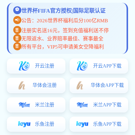
米尔纳40岁生涯出战964场创英超
出场纪录658次成传奇球员